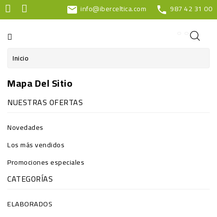
info@iberceltica.com
987 42 31 00
CATEGORÍA
mail
phone
Inicio
Mapa Del Sitio
NUESTRAS OFERTAS
Novedades
Los más vendidos
Promociones especiales
CATEGORÍAS
ELABORADOS