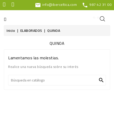
info@iberceltica.com
987 42 31 00
CATEGORÍA
mail
phone
Inicio
ELABORADOS
QUINOA
QUINOA
Lamentamos las molestias.
Realice una nueva búsqueda sobre su interés
