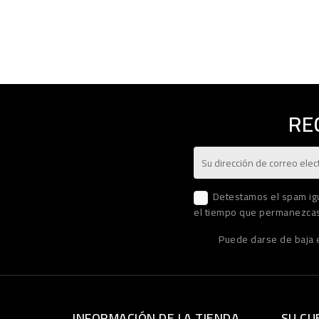
RE
Detestamos el spam igu
el tiempo que permanezcas
Puede darse de baja e
INFORMACIÓN DE LA TIENDA
SU CU